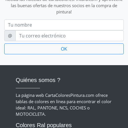
las buenas ofertas de nuestros socios en la compra de
pintura!
Nom
E-mail
@
Quiénes somos ?
La página web CartaColoresPintura.com ofrece
tablas de colores en línea para encontrar el color
ideal: RAL, PANTONE, NCS, COCHES o
MOTOCICLETA.
Colores Ral populares