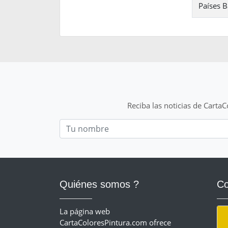
Países B
Reciba las noticias de Carta
Nom
Quiénes somos ?
Co
La página web
CartaColoresPintura.com ofrece