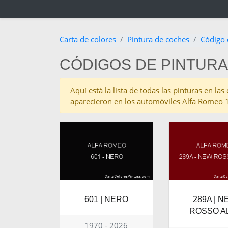
Carta de colores
Pintura de coches
Código 
CÓDIGOS DE PINTUR
Aquí está la lista de todas las pinturas en l
aparecieron en los automóviles Alfa Romeo
601 | NERO
289A | 
ROSSO A
1970 - 2026