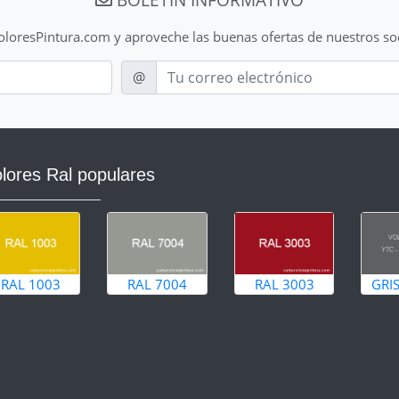
ColoresPintura.com y aproveche las buenas ofertas de nuestros so
E-mail
@
lores Ral populares
RAL 1003
RAL 7004
RAL 3003
GRI