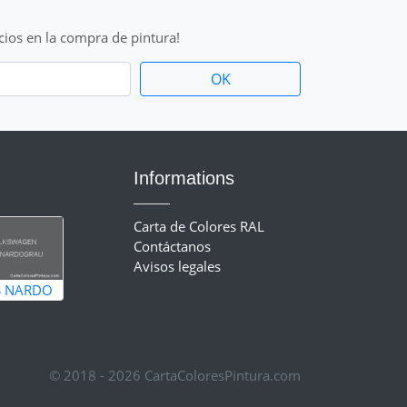
cios en la compra de pintura!
Informations
Carta de Colores RAL
Contáctanos
Avisos legales
S NARDO
© 2018 - 2026 CartaColoresPintura.com