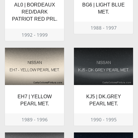
AL0 | BORDEAUX
BG6 | LIGHT BLUE
RED/DARK
MET.
PATRIOT RED PRL.
1988 - 1997
1992 - 1999
EH7 | YELLOW
KJ5 | DK.GREY
PEARL MET.
PEARL MET.
1989 - 1996
1990 - 1995