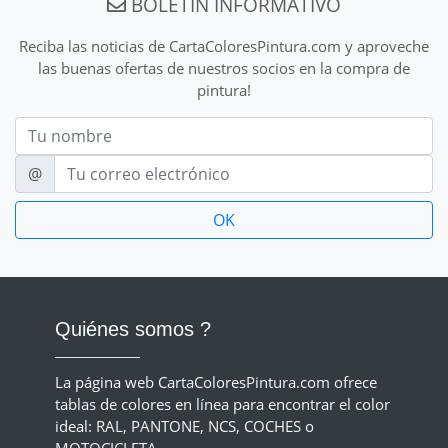
BOLETÍN INFORMATIVO
Reciba las noticias de CartaColoresPintura.com y aproveche
las buenas ofertas de nuestros socios en la compra de
pintura!
Nom
E-mail
@
Quiénes somos ?
La página web CartaColoresPintura.com ofrece
tablas de colores en línea para encontrar el color
ideal: RAL, PANTONE, NCS, COCHES o