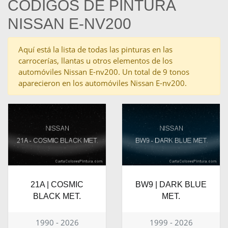
CÓDIGOS DE PINTURA
NISSAN E-NV200
Aquí está la lista de todas las pinturas en las
carrocerías, llantas u otros elementos de los
automóviles Nissan E-nv200. Un total de 9 tonos
aparecieron en los automóviles Nissan E-nv200.
21A | COSMIC
BW9 | DARK BLUE
BLACK MET.
MET.
1990 - 2026
1999 - 2026