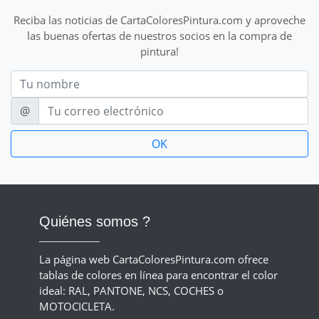
Reciba las noticias de CartaColoresPintura.com y aproveche
las buenas ofertas de nuestros socios en la compra de
pintura!
Nom
E-mail
@
Quiénes somos ?
La página web CartaColoresPintura.com ofrece
tablas de colores en línea para encontrar el color
ideal: RAL, PANTONE, NCS, COCHES o
MOTOCICLETA.