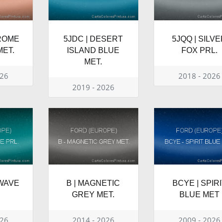
ROME
5JDC | DESERT
5JQQ | SILV
ET.
ISLAND BLUE
FOX PRL.
MET.
026
2018 - 2026
2019 - 2026
 WAVE
B | MAGNETIC
BCYE | SPIR
GREY MET.
BLUE MET
026
2014 - 2026
2009 - 2026