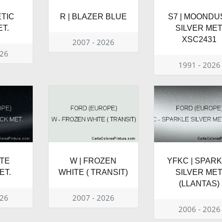
ETIC
R | BLAZER BLUE
S7 | MOONDU
T.
SILVER MET
XSC2431
2007 - 2026
026
1991 - 2026
ATE
W | FROZEN
YFKC | SPAR
ET.
WHITE ( TRANSIT)
SILVER MET
(LLANTAS)
026
2007 - 2026
2006 - 2026