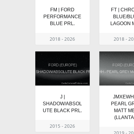
FM | FORD
FT | CHR
PERFORMANCE
BLUE/BL
BLUE PRL.
LAGOON M
2018 - 2026
2018 - 2
J |
JMXEWHH
SHADOW/ABSOL
PEARL G
UTE BLACK PRL.
MATT ME
(LLANTA
2015 - 2026
2019 - 2