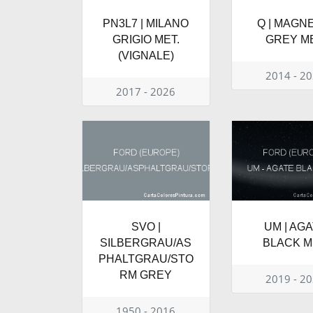
PN3L7 | MILANO
Q | MAGN
GRIGIO MET.
GREY ME
(VIGNALE)
2014 - 2
2017 - 2026
SVO |
UM | AG
SILBERGRAU/AS
BLACK M
PHALTGRAU/STO
RM GREY
2019 - 2
1950 - 2016