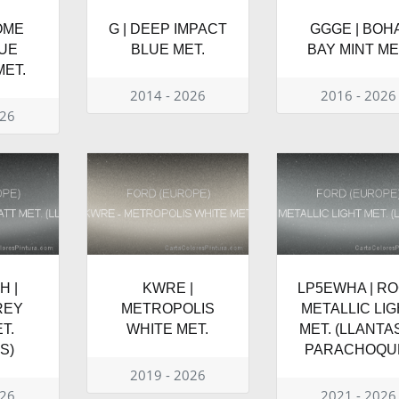
OME
G | DEEP IMPACT
GGGE | BOHA
UE
BLUE MET.
BAY MINT ME
ET.
2014 - 2026
2016 - 2026
026
 |
KWRE |
LP5EWHA | R
REY
METROPOLIS
METALLIC LI
T.
WHITE MET.
MET. (LLANTA
S)
PARACHOQU
2019 - 2026
026
2021 - 2026