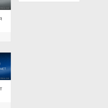
ER
IT