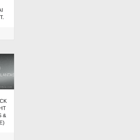
I
T.
OCK
GHT
S &
E)