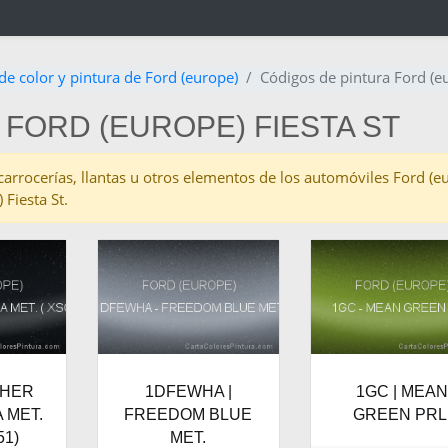
de color y pintura de Ford (europe)
Códigos de pintura Ford (eu
FORD (EUROPE) FIESTA ST
s carrocerías, llantas u otros elementos de los automóviles Ford (e
Fiesta St.
THER
1DFEWHA |
1GC | MEA
 MET.
FREEDOM BLUE
GREEN PRL
51)
MET.