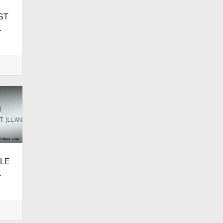
ST
.
KLE
.