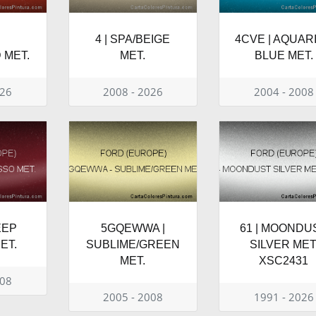
|
4 | SPA/BEIGE
4CVE | AQUAR
 MET.
MET.
BLUE MET.
026
2008 - 2026
2004 - 2008
EEP
5GQEWWA |
61 | MOONDU
ET.
SUBLIME/GREEN
SILVER MET
MET.
XSC2431
008
2005 - 2008
1991 - 2026