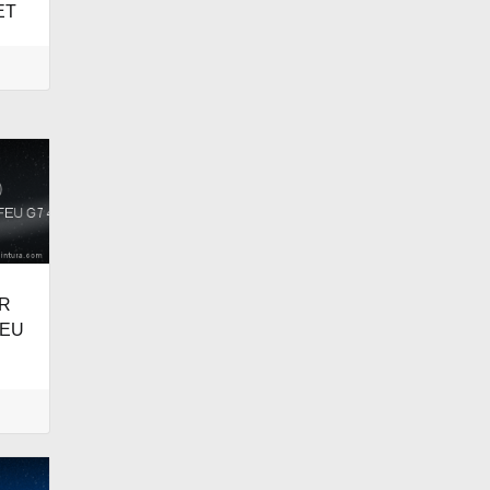
ET
ER
FEU