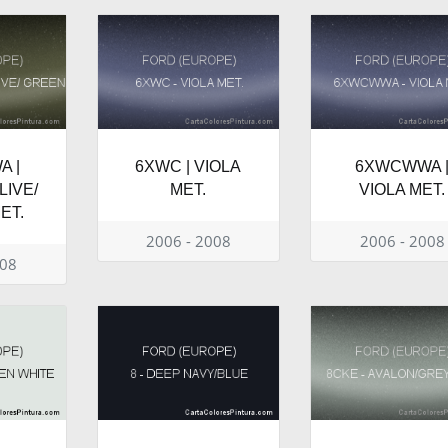
 |
6XWC | VIOLA
6XWCWWA 
LIVE/
MET.
VIOLA MET.
ET.
2006 - 2008
2006 - 2008
008