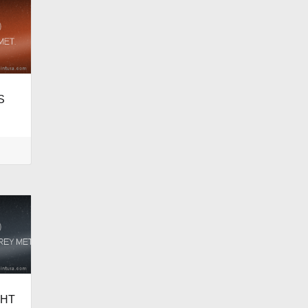
S
GHT