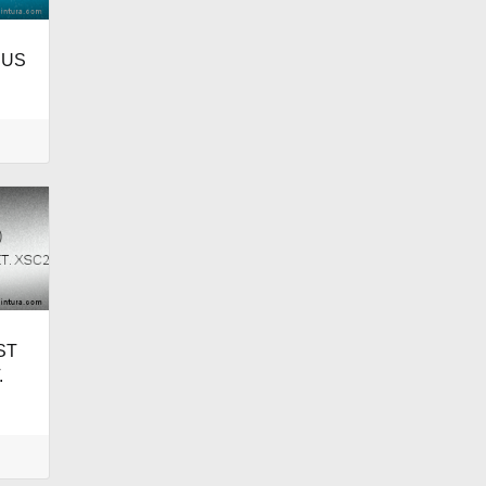
IUS
ST
.