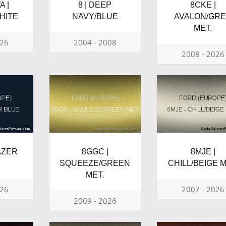
 |
8 | DEEP
8CKE |
HITE
NAVY/BLUE
AVALON/GR
MET.
026
2004 - 2008
2008 - 2026
AZER
8GGC |
8MJE |
SQUEEZE/GREEN
CHILL/BEIGE M
MET.
026
2007 - 2026
2009 - 2026