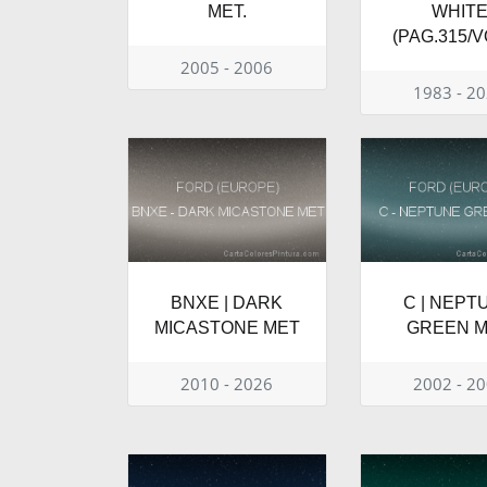
MET.
WHIT
(PAG.315/V
2005 - 2006
1983 - 2
BNXE | DARK
C | NEPT
MICASTONE MET
GREEN M
2010 - 2026
2002 - 2