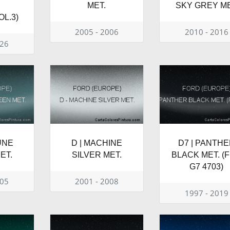
E
MET.
SKY GREY M
OL.3)
2005 - 2006
2010 - 2016
026
UNE
D | MACHINE
D7 | PANTH
ET.
SILVER MET.
BLACK MET. (
G7 4703)
005
2001 - 2008
1997 - 2019