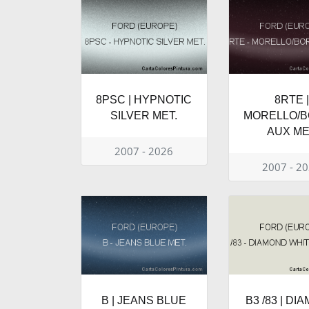
8PSC | HYPNOTIC
8RTE |
SILVER MET.
MORELLO/
AUX M
2007 - 2026
2007 - 2
B | JEANS BLUE
B3 /83 | DI