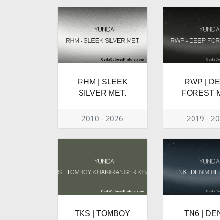
RHM | SLEEK
RWP | D
SILVER MET.
FOREST M
2010 - 2026
2019 - 2
TKS | TOMBOY
TN6 | DE