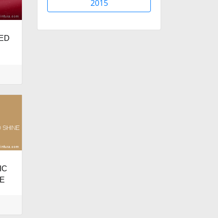
2015
RED
IC
E