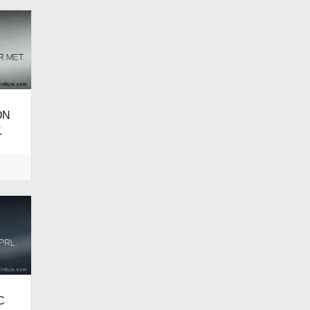
ON
.
C