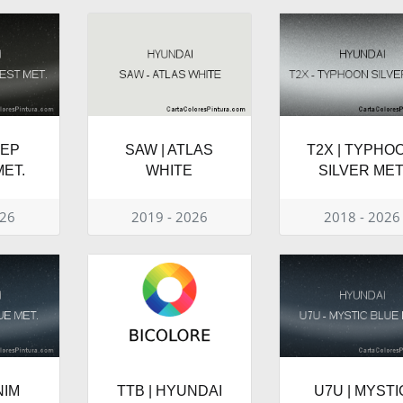
EEP
SAW | ATLAS
T2X | TYPHO
ET.
WHITE
SILVER MET
026
2019 - 2026
2018 - 2026
NIM
TTB | HYUNDAI
U7U | MYSTI