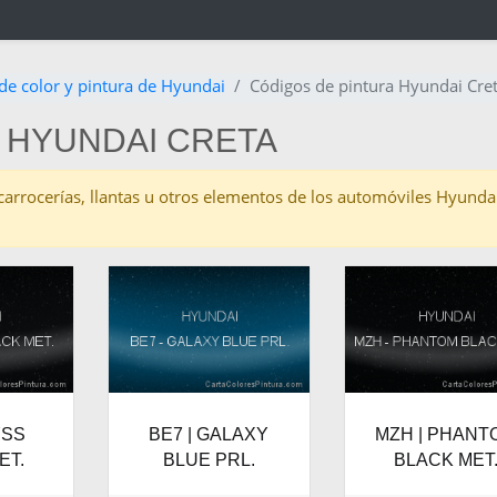
de color y pintura de Hyundai
Códigos de pintura Hyundai Cre
 HYUNDAI CRETA
as carrocerías, llantas u otros elementos de los automóviles Hyund
YSS
BE7 | GALAXY
MZH | PHANT
ET.
BLUE PRL.
BLACK MET