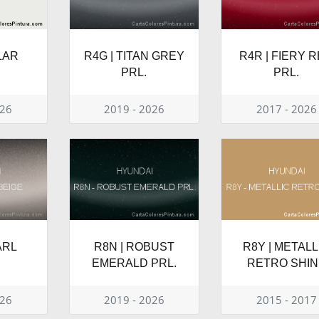
LAR
R4G | TITAN GREY
R4R | FIERY 
E
PRL.
PRL.
026
2019 - 2026
2017 - 2026
ARL
R8N | ROBUST
R8Y | METALL
EMERALD PRL.
RETRO SHIN
026
2019 - 2026
2015 - 2017