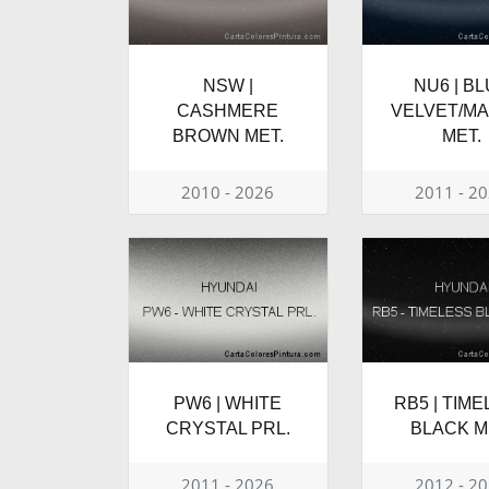
NSW |
NU6 | B
CASHMERE
VELVET/MA
BROWN MET.
MET.
2010 - 2026
2011 - 2
PW6 | WHITE
RB5 | TIM
CRYSTAL PRL.
BLACK M
2011 - 2026
2012 - 2