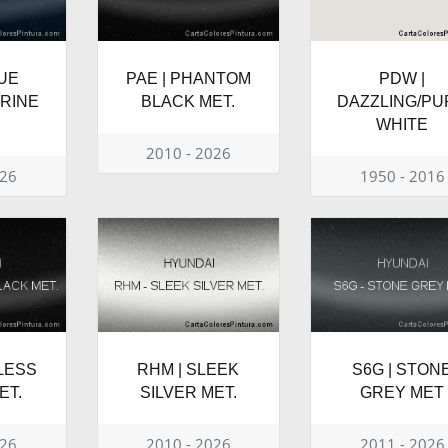
LUE
PAE | PHANTOM
PDW |
RINE
BLACK MET.
DAZZLING/PU
WHITE
2010 - 2026
026
1950 - 2016
ELESS
RHM | SLEEK
S6G | STON
ET.
SILVER MET.
GREY MET
026
2010 - 2026
2011 - 2026