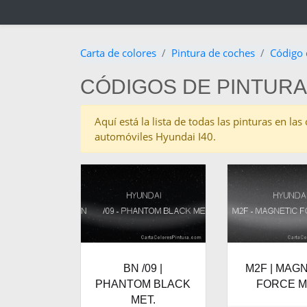
Carta de colores
Pintura de coches
Código 
CÓDIGOS DE PINTURA
Aquí está la lista de todas las pinturas en l
automóviles Hyundai I40.
BN /09 |
M2F | MAG
PHANTOM BLACK
FORCE M
MET.