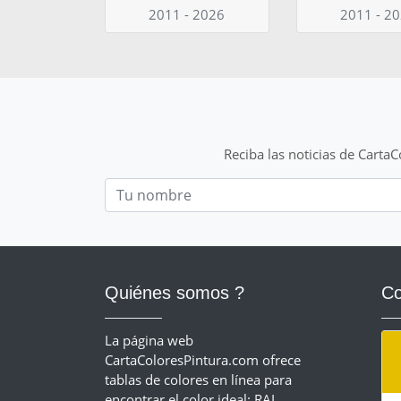
2011 - 2026
2011 - 2
Reciba las noticias de Carta
Nom
Quiénes somos ?
Co
La página web
CartaColoresPintura.com ofrece
tablas de colores en línea para
encontrar el color ideal: RAL,