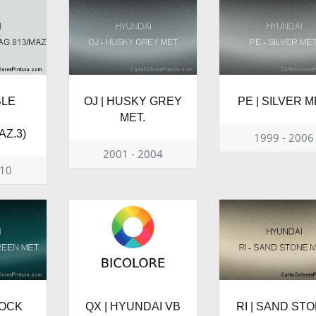
BLE
OJ | HUSKY GREY
PE | SILVER M
E
MET.
AZ.3)
1999 - 2006
2001 - 2004
010
COCK
QX | HYUNDAI VB
RI | SAND ST