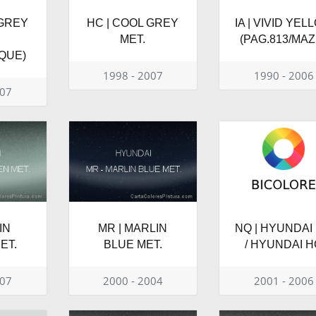
 GREY
HC | COOL GREY
IA | VIVID YEL
MET.
(PAG.813/MAZ.
QUE)
1998 - 2007
1990 - 2006
007
IN
MR | MARLIN
NQ | HYUNDAI
ET.
BLUE MET.
/ HYUNDAI H
007
2000 - 2004
2001 - 2006