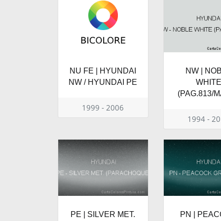
NU FE | HYUNDAI
NW | NO
NW / HYUNDAI PE
WHIT
(PAG.813/M
1999 - 2006
1994 - 2
PE | SILVER MET.
PN | PEA