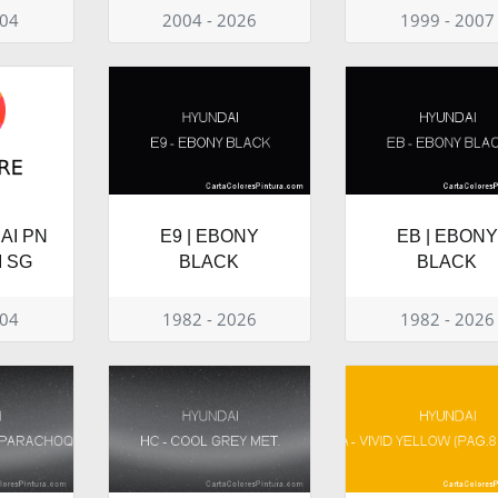
004
2004 - 2026
1999 - 2007
AI PN
E9 | EBONY
EB | EBONY
I SG
BLACK
BLACK
004
1982 - 2026
1982 - 2026