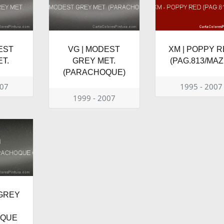
EST
VG | MODEST
XM | POPPY 
T.
GREY MET.
(PAG.813/MAZ.
(PARACHOQUE)
007
1995 - 2007
1999 - 2007
 GREY
OQUE