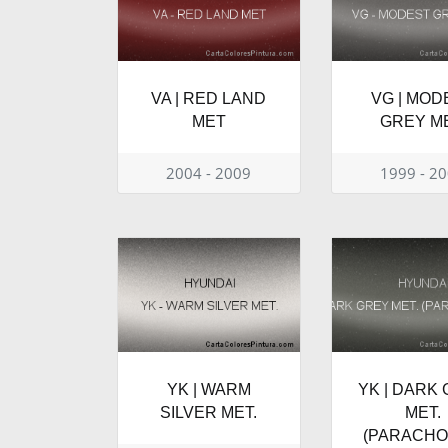
VA | RED LAND
VG | MOD
MET
GREY ME
2004 - 2009
1999 - 2
YK | WARM
YK | DARK
SILVER MET.
MET.
(PARACH