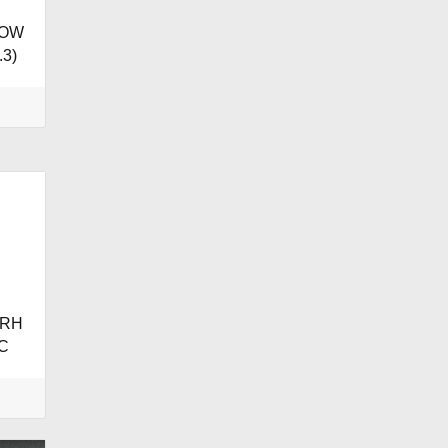
LOW
3)
 RH
C