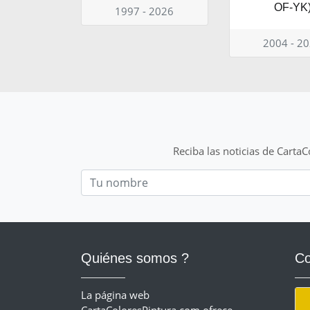
OF-YK
1997 - 2026
2004 - 2
Reciba las noticias de Carta
Nom
Quiénes somos ?
Co
La página web
CartaColoresPintura.com ofrece