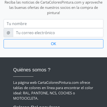
Reciba las noticias de CartaColoresPintura.com y aproveche
las buenas ofertas de nuestros socios en la compra de
pintura!
Nom
E-mail
@
Quiénes somos ?
La página web CartaColoresPintura.com ofrece
tablas de colores en línea para encontrar el color
ideal: RAL, PANTONE, NCS, COCHES o
MOTOCICLETA.