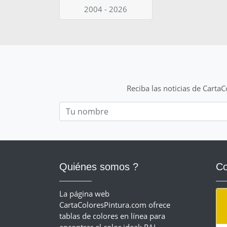
2004 - 2026
Reciba las noticias de Carta
Nom
Quiénes somos ?
Co
La página web
CartaColoresPintura.com ofrece
tablas de colores en línea para