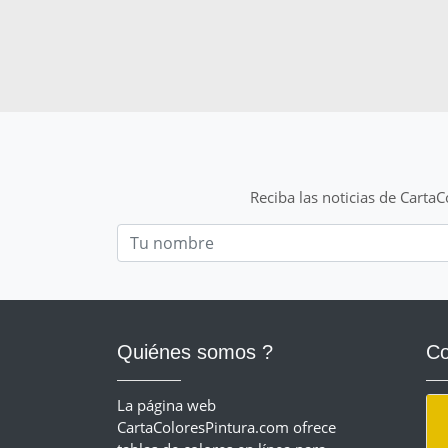
Reciba las noticias de Carta
Nom
Quiénes somos ?
Co
La página web
CartaColoresPintura.com ofrece