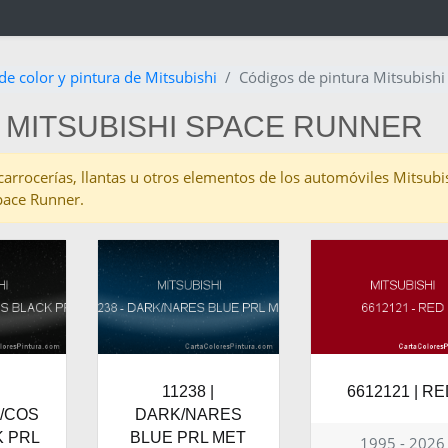
de color y pintura de Mitsubishi
Códigos de pintura Mitsubish
 MITSUBISHI SPACE RUNNER
as carrocerías, llantas u otros elementos de los automóviles Mitsub
pace Runner.
|
11238 |
6612121 | R
/COS
DARK/NARES
 PRL
BLUE PRL MET
1995 - 2026