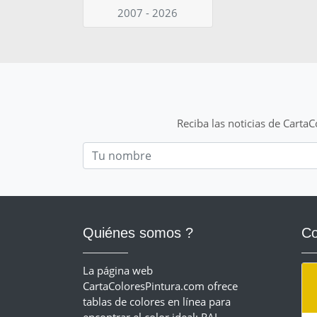
2007 - 2026
Reciba las noticias de Carta
Nom
Quiénes somos ?
Co
La página web
CartaColoresPintura.com ofrece
tablas de colores en línea para