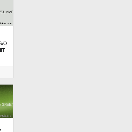
S/O
IT
A