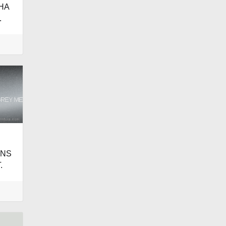
HA
.
ENS
.