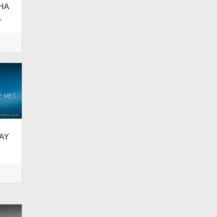
HA
.
AY