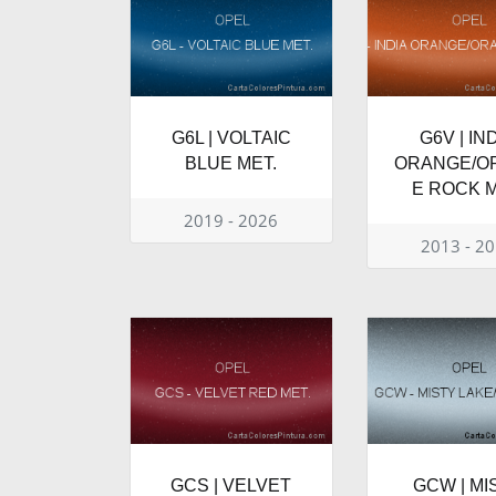
G6L | VOLTAIC
G6V | IN
BLUE MET.
ORANGE/O
E ROCK M
2019 - 2026
2013 - 2
GCS | VELVET
GCW | MI