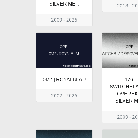
SILVER MET.
2018 - 2
2009 - 2026
0M7 | ROYALBLAU
176 |
SWITCHBL
OVEREI
2002 - 2026
SILVER M
2009 - 2