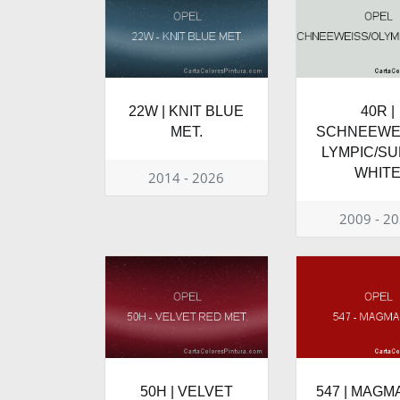
22W | KNIT BLUE
40R |
MET.
SCHNEEWE
LYMPIC/SU
WHIT
2014 - 2026
2009 - 2
50H | VELVET
547 | MAGM