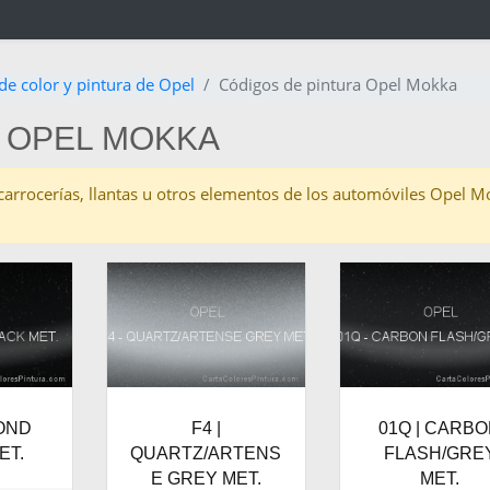
de color y pintura de Opel
Códigos de pintura Opel Mokka
 OPEL MOKKA
as carrocerías, llantas u otros elementos de los automóviles Opel 
MOND
F4 |
01Q | CARB
ET.
QUARTZ/ARTENS
FLASH/GRE
E GREY MET.
MET.