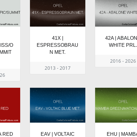
41X |
42A | ABALO
ISS/O
ESPRESSOBRAU
WHITE PRL
MMIT
N MET.
E
2016 - 2026
2013 - 2017
026
A RED
EAV | VOLTAIC
EHU | MAMB