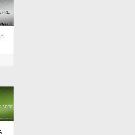
NE
.
A