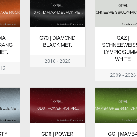
DIA
G70 | DIAMOND
GAZ |
RANG
BLACK MET.
SCHNEEWEIS
ET.
LYMPIC/SUMM
WHITE
2018 - 2026
016
2009 - 2026
STY
GD6 | POWER
GGI | MAMB