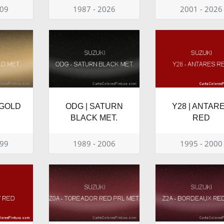
009
1987 - 2026
2001 - 2026
SGOLD
ODG | SATURN
Y28 | ANTAR
BLACK MET.
RED
999
1989 - 2006
1995 - 2000