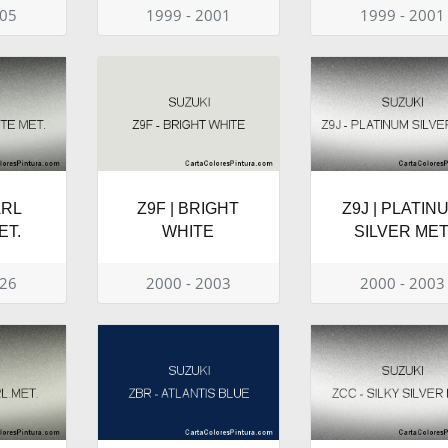
005
1999 - 2001
1999 - 2001
ARL
Z9F | BRIGHT
Z9J | PLATIN
ET.
WHITE
SILVER MET
026
2000 - 2003
2000 - 2003