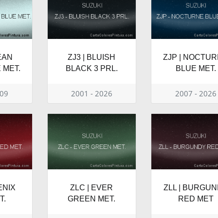
EAN
ZJ3 | BLUISH
ZJP | NOCTU
 MET.
BLACK 3 PRL.
BLUE MET.
009
2001 - 2026
2007 - 2026
ENIX
ZLC | EVER
ZLL | BURGU
T.
GREEN MET.
RED MET