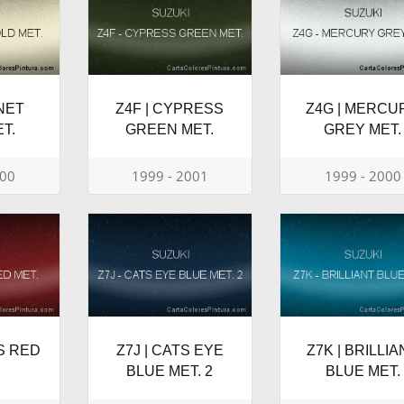
ANET
Z4F | CYPRESS
Z4G | MERCU
T.
GREEN MET.
GREY MET.
000
1999 - 2001
1999 - 2000
IS RED
Z7J | CATS EYE
Z7K | BRILLIA
BLUE MET. 2
BLUE MET.