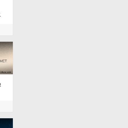
Y
.
R