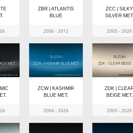
ITE
ZBR | ATLANTIS
ZCC | SILK
T.
BLUE
SILVER MET
006
2006 - 2012
2005 - 2026
SMIC
ZCW | KASHMIR
ZDK | CLEA
ET.
BLUE MET.
BEIGE MET.
026
2004 - 2026
2005 - 2026