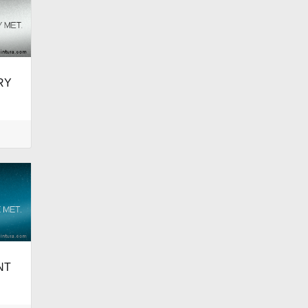
RY
NT