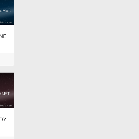
RNE
NDY