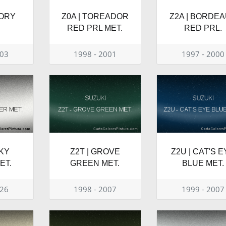
TORY
Z0A | TOREADOR
Z2A | BORDE
RED PRL MET.
RED PRL.
003
1998 - 2001
1997 - 2000
LKY
Z2T | GROVE
Z2U | CAT'S 
ET.
GREEN MET.
BLUE MET.
026
1998 - 2007
1999 - 2007