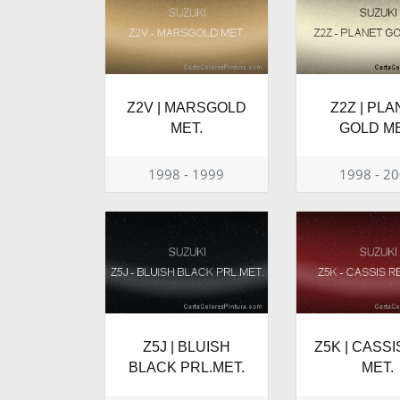
Z2V | MARSGOLD
Z2Z | PL
MET.
GOLD ME
1998 - 1999
1998 - 2
Z5J | BLUISH
Z5K | CASS
BLACK PRL.MET.
MET.