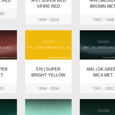
R RED
3P0 | SUPER RED
4H4 | MEDIU
V/FIRE RED
BROWN MET
999
1999 - 2026
1987 - 1988
PPER
576 | SUPER
6M1 | DK.GRE
T.
BRIGHT YELLOW
MICA MET.
001
1994 - 2006
1991 - 2002