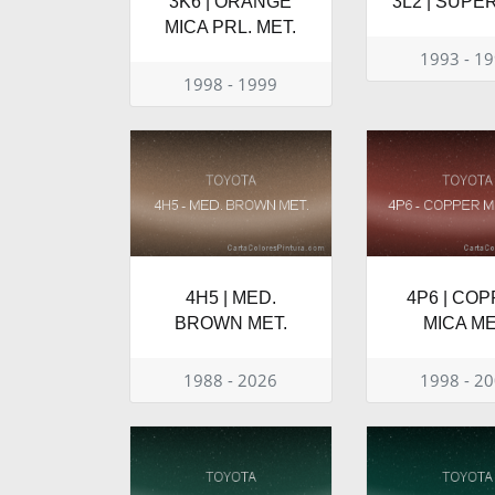
3K6 | ORANGE
3L2 | SUPE
MICA PRL. MET.
1993 - 1
1998 - 1999
4H5 | MED.
4P6 | CO
BROWN MET.
MICA ME
1988 - 2026
1998 - 2