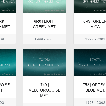
ARK
6R0 | LIGHT
6R3 | GREE
 MET.
GREEN MET.
MICA
008
1998 - 2000
1998 - 2001
UOISE
749 |
752 | OP.TEA
T.
MED.TURQUOISE
BLUE MET.
MET.
000
1993 - 2008