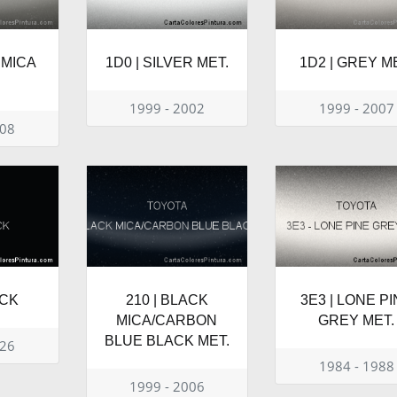
 MICA
1D0 | SILVER MET.
1D2 | GREY M
1999 - 2002
1999 - 2007
008
ACK
210 | BLACK
3E3 | LONE P
MICA/CARBON
GREY MET.
BLUE BLACK MET.
026
1984 - 1988
1999 - 2006