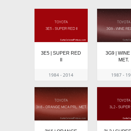
3E5 | SUPER RED
3G9 | WIN
II
MET.
1984 - 2014
1987 - 1