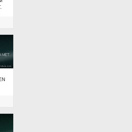
M
.
EN