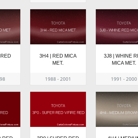
E RED
3H4 | RED MICA
3J8 | WHINE 
MET.
MICA MET.
998
1988 - 2001
1991 - 2000