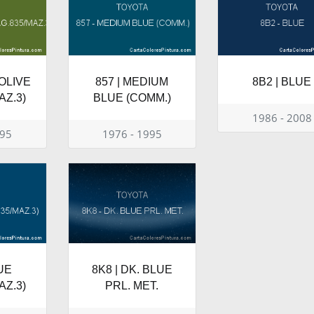
 OLIVE
857 | MEDIUM
8B2 | BLUE
AZ.3)
BLUE (COMM.)
1986 - 2008
995
1976 - 1995
UE
8K8 | DK. BLUE
AZ.3)
PRL. MET.