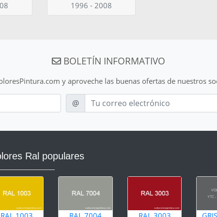
008
1996 - 2008
BOLETÍN INFORMATIVO
ColoresPintura.com y aproveche las buenas ofertas de nuestros so
E-mail
@
lores Ral populares
RAL 1003
RAL 7004
RAL 3003
GRI