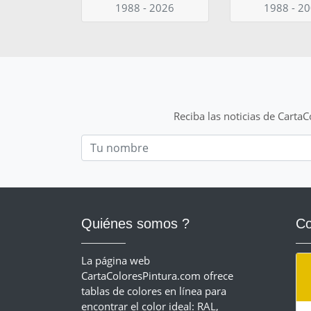
1988 - 2026
1988 - 2
Reciba las noticias de Carta
Nom
Quiénes somos ?
Co
La página web
CartaColoresPintura.com ofrece
tablas de colores en línea para
encontrar el color ideal: RAL,