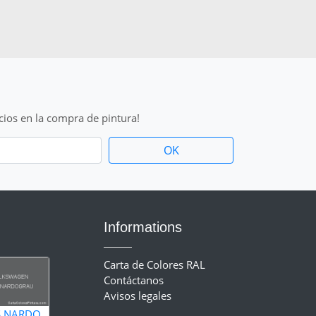
cios en la compra de pintura!
Informations
Carta de Colores RAL
Contáctanos
Avisos legales
S NARDO