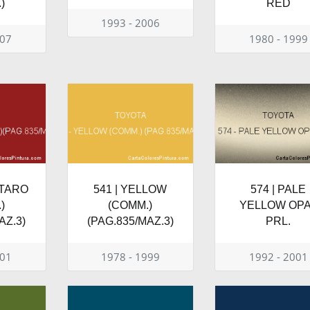
)
RED
1993 - 2006
007
1980 - 1999
 TARO
541 | YELLOW
574 | PALE
)
(COMM.)
YELLOW OP
AZ.3)
(PAG.835/MAZ.3)
PRL.
001
1978 - 1999
1992 - 2001