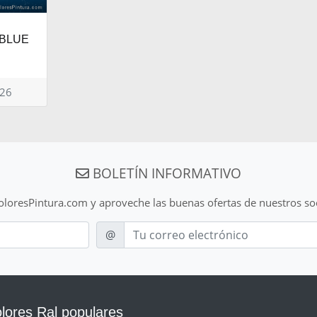
 BLUE
026
BOLETÍN INFORMATIVO
ColoresPintura.com y aproveche las buenas ofertas de nuestros so
E-mail
@
lores Ral populares