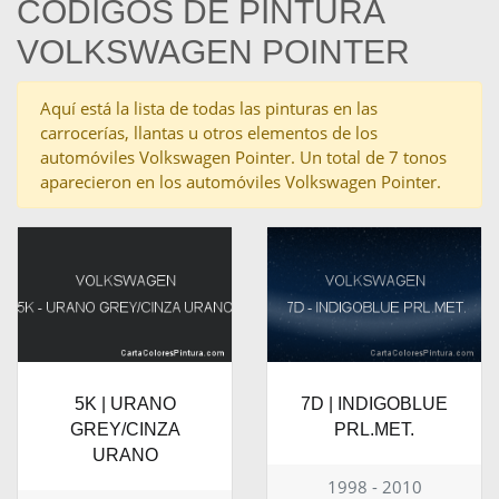
CÓDIGOS DE PINTURA
VOLKSWAGEN POINTER
Aquí está la lista de todas las pinturas en las
carrocerías, llantas u otros elementos de los
automóviles Volkswagen Pointer. Un total de 7 tonos
aparecieron en los automóviles Volkswagen Pointer.
5K | URANO
7D | INDIGOBLUE
GREY/CINZA
PRL.MET.
URANO
1998 - 2010