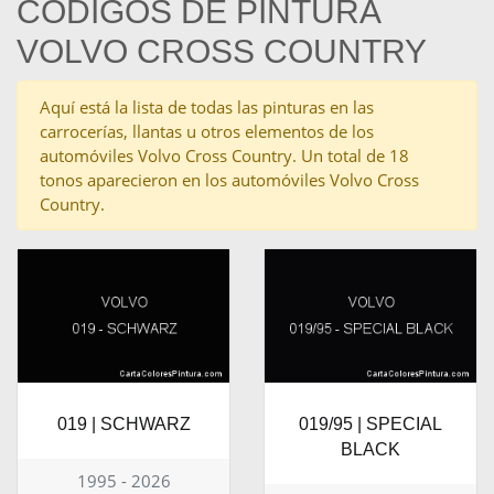
CÓDIGOS DE PINTURA
VOLVO CROSS COUNTRY
Aquí está la lista de todas las pinturas en las
carrocerías, llantas u otros elementos de los
automóviles Volvo Cross Country. Un total de 18
tonos aparecieron en los automóviles Volvo Cross
Country.
019 | SCHWARZ
019/95 | SPECIAL
BLACK
1995 - 2026