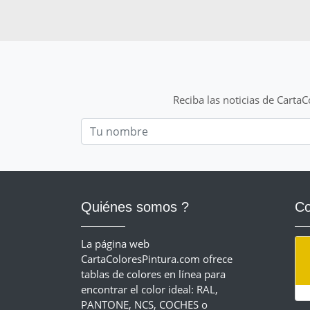
Reciba las noticias de Carta
Nom
Quiénes somos ?
Co
La página web
CartaColoresPintura.com ofrece
tablas de colores en línea para
encontrar el color ideal: RAL,
PANTONE, NCS, COCHES o