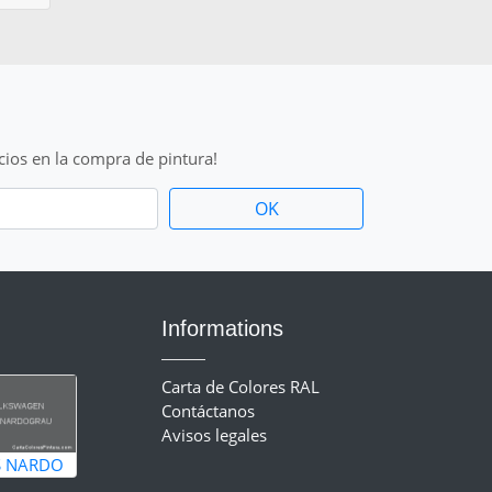
cios en la compra de pintura!
Informations
Carta de Colores RAL
Contáctanos
Avisos legales
S NARDO