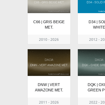
C66 | GRIS BEIGE
D34 | SO
MET.
WHIT
2010 - 2026
2012 - 2
DNW | VERT
DQK | OX
AMAZONE MET.
GREEN P
2011 - 2026
2022 - 2