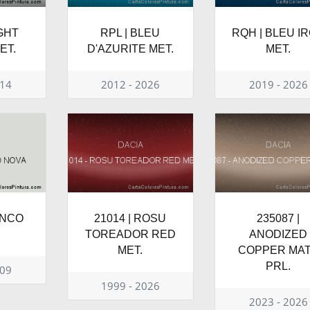
IGHT
RPL | BLEU
RQH | BLEU I
ET.
D'AZURITE MET.
MET.
014
2012 - 2026
2019 - 2026
IANCO
21014 | ROSU
235087 |
TOREADOR RED
ANODIZED
MET.
COPPER MA
PRL.
009
1999 - 2026
2023 - 2026