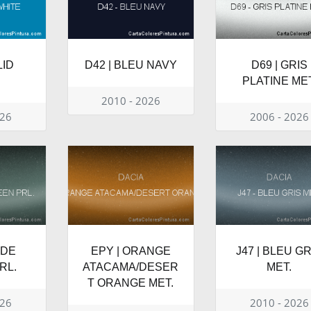
LID
D42 | BLEU NAVY
D69 | GRIS
E
PLATINE MET
2010 - 2026
026
2006 - 2026
IDE
EPY | ORANGE
J47 | BLEU GR
RL.
ATACAMA/DESER
MET.
T ORANGE MET.
026
2010 - 2026