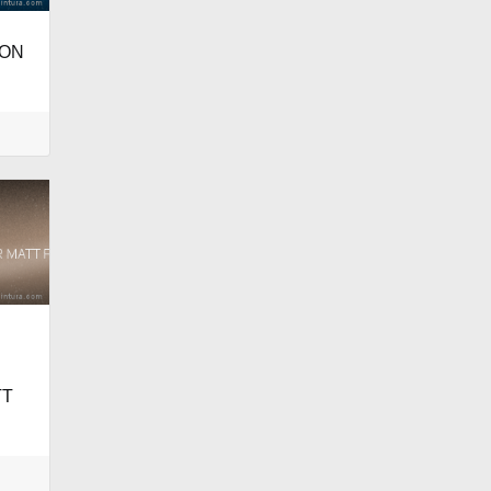
RON
TT