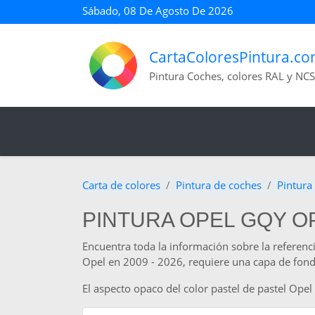
Sábado, 08 De Agosto De 2026
CartaColoresPintura.c
Pintura Coches, colores RAL y NCS
Carta de colores
Pintura de coches
Pintura
PINTURA OPEL GQY O
Encuentra toda la información sobre la referenc
Opel en 2009 - 2026, requiere una capa de fondo 
El aspecto opaco del color pastel de pastel Ope