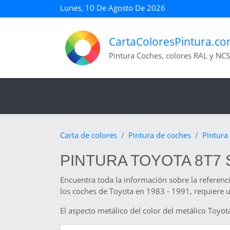
Lunes, 10 De Agosto De 2026
CartaColoresPintura.c
Pintura Coches, colores RAL y NCS
Carta de colores
Pintura de coches
Pintura
PINTURA TOYOTA 8T7 SI
Encuentra toda la información sobre la referenci
los coches de Toyota en 1983 - 1991, requiere una
El aspecto metálico del color del metálico Toy