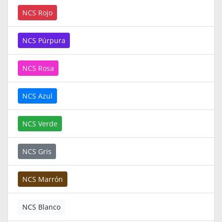
NCS Rojo
NCS Púrpura
NCS Rosa
NCS Azul
NCS Verde
NCS Gris
NCS Marrón
NCS Blanco