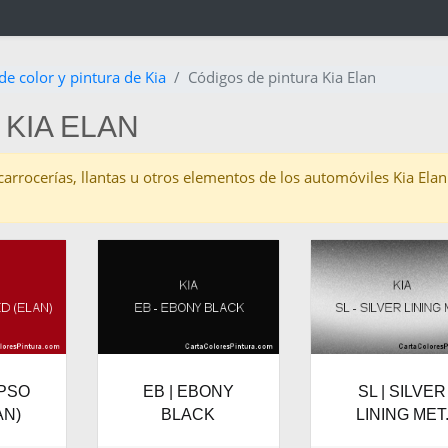
de color y pintura de Kia
Códigos de pintura Kia Elan
KIA ELAN
s carrocerías, llantas u otros elementos de los automóviles Kia Ela
YPSO
EB | EBONY
SL | SILVER
AN)
BLACK
LINING MET