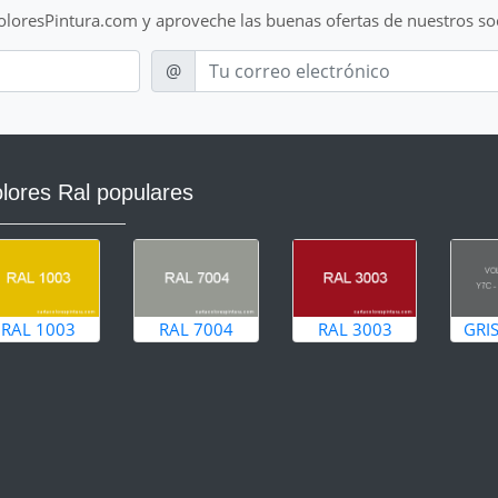
ColoresPintura.com y aproveche las buenas ofertas de nuestros so
E-mail
@
lores Ral populares
RAL 1003
RAL 7004
RAL 3003
GRI