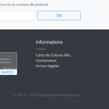
cios en la compra de pintura!
Informations
Carta de Colores RAL
Contáctanos
Avisos legales
S NARDO
© 2018 - 2026 CartaColoresPintura.com