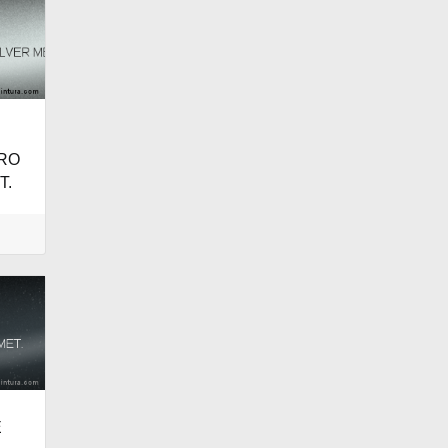
RO
T.
E