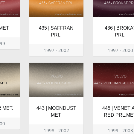
MET.
435 | SAFFRAN
436 | BROKA
PRL.
PRL.
999
1997 - 2002
1997 - 2000
R MET.
443 | MOONDUST
445 | VENETI
MET.
RED PRL.ME
000
1998 - 2002
1999 - 2003