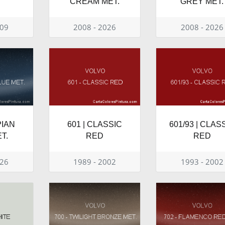
CREAM MET.
GREY MET.
009
2008 - 2026
2008 - 2026
PIAN
601 | CLASSIC
601/93 | CLAS
T.
RED
RED
026
1989 - 2002
1993 - 2002