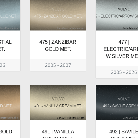
STIAL
475 | ZANZIBAR
477 |
T.
GOLD MET.
ELECTRIC/AR
W SILVER ME
026
2005 - 2007
2005 - 2026
 GOLD
491 | VANILLA
492 | SAVIL