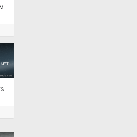
UM
TS