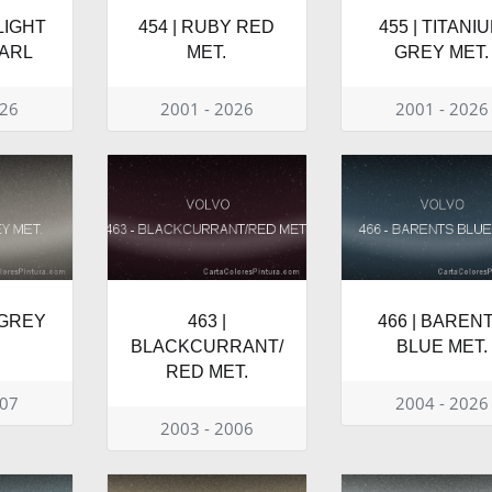
LIGHT
454 | RUBY RED
455 | TITANI
ARL
MET.
GREY MET.
026
2001 - 2026
2001 - 2026
 GREY
463 |
466 | BAREN
BLACKCURRANT/
BLUE MET.
RED MET.
007
2004 - 2026
2003 - 2006