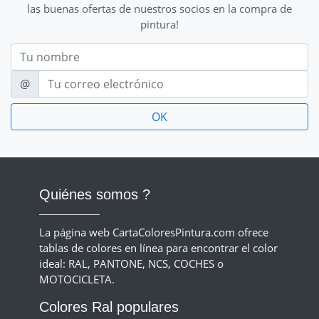
las buenas ofertas de nuestros socios en la compra de
pintura!
Nom
E-mail
@
Quiénes somos ?
La página web CartaColoresPintura.com ofrece
tablas de colores en línea para encontrar el color
ideal: RAL, PANTONE, NCS, COCHES o
MOTOCICLETA.
Colores Ral populares