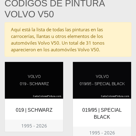
CÓDIGOS DE PINTURA
VOLVO V50
Aquí está la lista de todas las pinturas en las
carrocerías, llantas u otros elementos de los
automóviles Volvo V50. Un total de 31 tonos
aparecieron en los automóviles Volvo V50.
019 | SCHWARZ
019/95 | SPECIAL
BLACK
1995 - 2026
1995 - 2026