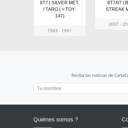
8T7 | SILVER MET.
8T7/07 | 
/ TARO ( = TOY-
STREAK M
147)
2007 - 2
1983 - 1991
Reciba las noticias de Carta
Nom
Quiénes somos ?
Co