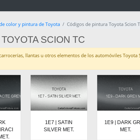
de color y pintura de Toyota
Códigos de pintura Toyota Scion T
 TOYOTA SCION TC
as carrocerías, llantas u otros elementos de los automóviles Toyota
ARK
1E7 | SATIN
1E9 | DARK G
HRACI
SILVER MET.
MET.
MET.