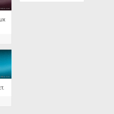
AUX
T.