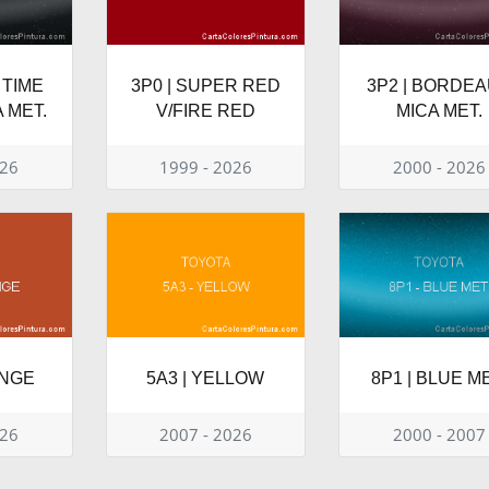
 TIME
3P0 | SUPER RED
3P2 | BORDE
 MET.
V/FIRE RED
MICA MET.
026
1999 - 2026
2000 - 2026
ANGE
5A3 | YELLOW
8P1 | BLUE ME
026
2007 - 2026
2000 - 2007