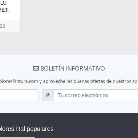
BLU
ET.
026
BOLETÍN INFORMATIVO
ColoresPintura.com y aproveche las buenas ofertas de nuestros so
E-mail
@
lores Ral populares